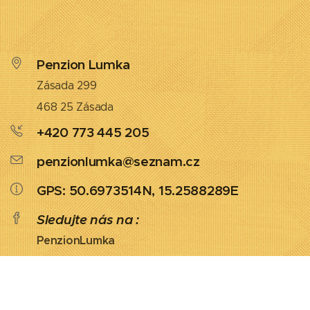
Penzion Lumka
Zásada 299
468 25 Zásada
+420 773 445 205
penzionlumka@seznam.cz
GPS: 50.6973514N, 15.2588289E
Sledujte nás na :
PenzionLumka
Penzion Lumka